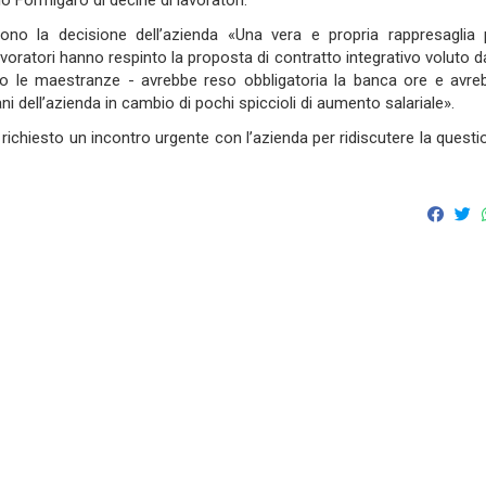
lo Formigaro
di decine di lavoratori
.
cono la decisione dell’azienda «
Una vera e propria rappresaglia 
voratori hanno respinto la proposta di contratto integrativo voluto da
do
le maestranze
-
avrebbe reso obbligatoria la banca ore e avre
ni dell’azienda in cambio di pochi spiccioli di aumento salariale
»
.
a
richiesto un incontro urgente con l’azienda per ridiscutere la questi