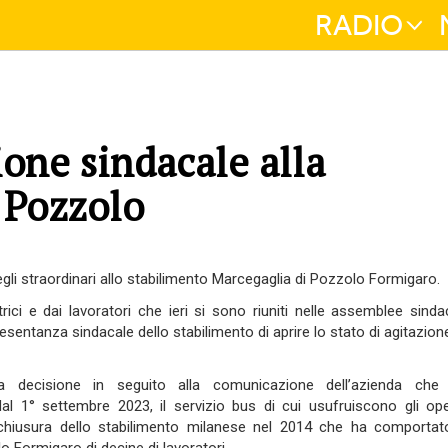
RADIO
ione sindacale alla
 Pozzolo
gli straordinari a
llo stabilimento
Marcegaglia di Pozzolo
Formigaro.
rici e dai lavoratori che ieri si sono riuniti nelle assemblee sindac
esentanza sindacale dello stabilimento
di aprire lo stato di agitazion
ica decisione in seguito alla comunicazione del
l’azienda
che
dal 1
°
settembre 2023
,
il servizio bus di cui usufruiscono gli ope
 chiusura dello stabilimento milanese nel 2014
che ha comportato