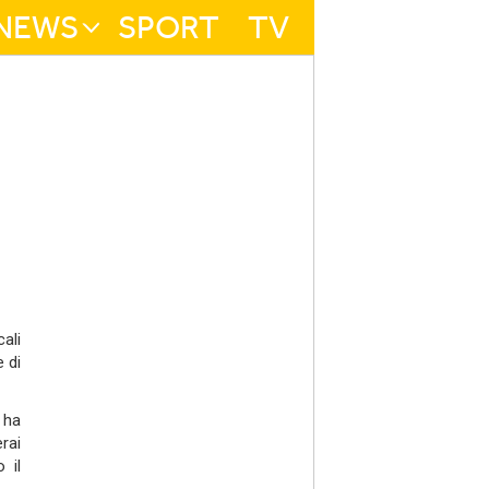
NEWS
SPORT
TV
ali
e di
 ha
rai
 il