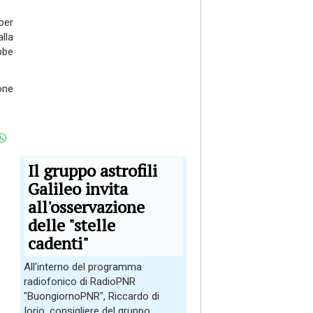
per
ll
a
bbe
one
Il gruppo astrofili
Galileo invita
all'osservazione
delle "stelle
cadenti"
All'interno del programma
radiofonico di RadioPNR
"BuongiornoPNR", Riccardo di
Iorio, consigliere del gruppo