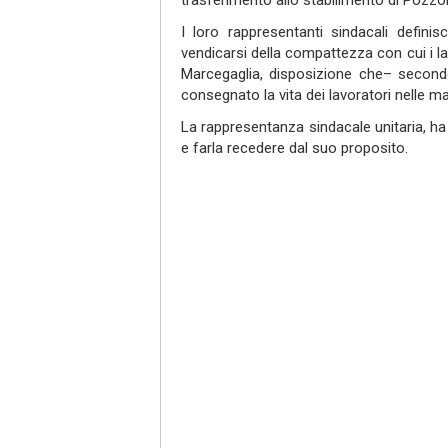
trasferimento al
l
o
stabilimento di Pozzo
I
loro rappresentanti sindacali definis
vendicarsi della compattezza con cui i la
Marcegaglia, disposizione
che
– secon
consegnato la vita dei lavoratori nelle ma
La
r
appresentanza sindacale unitaria
, h
e farla recedere dal suo proposito.