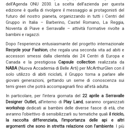
dell’Agenda ONU 2030. La scelta dell’azienda per questa
edizione è quella di rivolgere il messaggio ai protagonisti del
futuro del nostro pianeta, organizzando in tutti i Centri del
Gruppo in Italia – Barberino, Castel Romano, La Reggia,
Noventa di Piave e Serravalle – attività formative rivolte a
bambini e ragazzi.
Dopo l’esperienza entusiasmante del progetto internazionale
Recycle your Fashion
, che regala una seconda vita ad abiti e
accessori smessi dalla clientela dei 24 Centri di Europa e
Canada e la prestigiosa
Capsule collection
realizzata da
NABA
(Nuova Accademia di Belle Arti) per McArthurGlen con il
solo utilizzo di abiti riciclati, il Gruppo torna a parlare alle
giovani generazioni, gettando un seme di conoscenza sui
temi green che potrà accompagnarli fino all’età adulta.
In particolare, per l’intera giornata del
22 aprile a Serravalle
Designer Outlet,
all’interno di
Play Land
, saranno organizzati
workshop
dedicati ai bambini delle diverse fasce di età, che
avranno l’obiettivo di sensibilizzarli su tematiche quali
il riciclo,
la raccolta differenziata, l’importanza delle api e altri
argomenti che sono in stretta relazione con l’ambiente
. I più