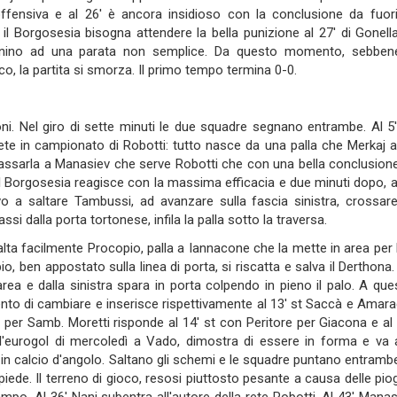
ffensiva e al 26' è ancora insidioso con la conclusione da fuori
 Borgosesia bisogna attendere la bella punizione al 27' di Gonella 
tanino ad una parata non semplice. Da questo momento, sebbene
, la partita si smorza. Il primo tempo termina 0-0.
ni. Nel giro di sette minuti le due squadre segnano entrambe. Al 5'
te in campionato di Robotti: tutto nasce da una palla che Merkaj a
passarla a Manasiev che serve Robotti che con una bella conclusione
Il Borgosesia reagisce con la massima efficacia e due minuti dopo, al
o a saltare Tambussi, ad avanzare sulla fascia sinistra, crossare
i dalla porta tortonese, infila la palla sotto la traversa.
 salta facilmente Procopio, palla a Iannacone che la mette in area per 
 ben appostato sulla linea di porta, si riscatta e salva il Derthona.
rea e dalla sinistra spara in porta colpendo in pieno il palo. A que
to di cambiare e inserisce rispettivamente al 13' st Saccà e Amara
per Samb. Moretti risponde al 14' st con Peritore per Giacona e al 
'eurogol di mercoledì a Vado, dimostra di essere in forma e va a
 in calcio d'angolo. Saltano gli schemi e le squadre puntano entrambe
piede. Il terreno di gioco, resosi piuttosto pesante a causa delle pio