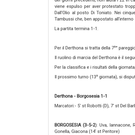
dei giorni precedenti, non aiuta i 22 in 
viene espulso per aver protestato trop
Dall'Olio al posto Di Toniato. Nei cinqu
Tambussi che, ben appostato all'interno del
La partita termina 1-1.
a
Per il Derthona si tratta della 7
° pareggi
Il ruolino di marcia del Derthona è il segue
Per la classifica e i risultati della giornata
a
Il prossimo turno (13
giornata), si disp
Derthona -
Borgosesia 1-1
Marcatori:- 5' st Robotti (D), 7' st Del Bar
BORGOSESIA
(3-5-2
): Uva, Iannacone, R
Gonella, Giacona (14' st Peritore)