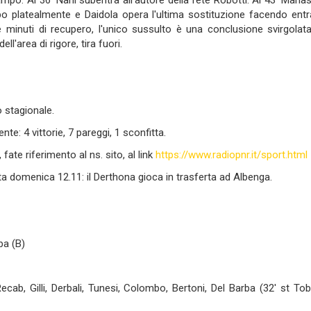
campo. Al 36' Nani subentra all'autore della rete Robotti. Al 43' Manas
po platealmente e Daidola opera l'ultima sostituzione facendo entr
e minuti di recupero, l'unico sussulto è una conclusione svirgolata
l'area di rigore, tira fuori.
o stagionale.
nte: 4 vittorie, 7 pareggi, 1 sconfitta.
, fate riferimento al ns. sito, al link
https://www.radiopnr.it/sport.html
uta domenica 12.11: il Derthona gioca in trasferta ad Albenga.
ba (B)
ecab, Gilli, Derbali, Tunesi, Colombo, Bertoni, Del Barba (32' st Tobi