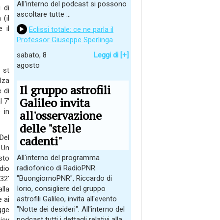
All'interno del podcast si possono
 di
ascoltare tutte ...
(il
 il
Eclissi totale: ce ne parla il
Professor Giuseppe Sperlinga
sabato, 8
Leggi di [+]
agosto
 st
lza
Il gruppo astrofili
 di
Galileo invita
 7'
 in
all'osservazione
delle "stelle
Del
cadenti"
 Un
All'interno del programma
sto
radiofonico di RadioPNR
dio
"BuongiornoPNR", Riccardo di
32'
Iorio, consigliere del gruppo
lla
astrofili Galileo, invita all'evento
 ai
"Notte dei desideri". All'interno del
gge
podcast tutti i dettagli relativi alla