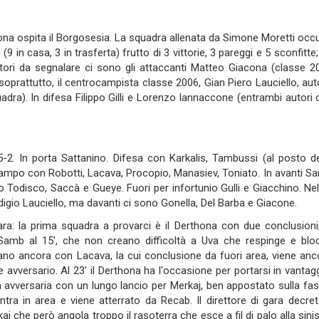
hona ospita il Borgosesia. La squadra allenata da Simone Moretti occ
(9 in casa, 3 in trasferta) frutto di 3 vittorie, 3 pareggi e 5 sconfitte
catori da segnalare ci sono gli attaccanti Matteo Giacona (classe 2
 soprattutto, il centrocampista classe 2006, Gian Piero Lauciello, aut
uadra). In difesa Filippo Gilli e Lorenzo Iannaccone (entrambi autori d
-2. In porta Sattanino. Difesa con Karkalis, Tambussi (al posto de
campo con Robotti, Lacava, Procopio, Manasiev, Toniato. In avanti S
ono Todisco, Saccà e Gueye. Fuori per infortunio Gulli e Giacchino. Ne
odigio Lauciello, ma davanti ci sono Gonella, Del Barba e Giacone.
ara: la prima squadra a provarci è il Derthona con due conclusioni,
 Samb al 15', che non creano difficoltà a Uva che respinge e blo
vano ancora con Lacava, la cui conclusione da fuori area, viene anc
 avversario. Al 23' il Derthona ha l'occasione per portarsi in vantagg
 avversaria con un lungo lancio per Merkaj, ben appostato sulla fas
tra in area e viene atterrato da Recab. Il direttore di gara decreta
kaj che però angola troppo il rasoterra che esce a fil di palo alla sini