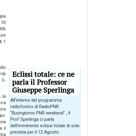
upa
; 10
006
ore
i 1
llo
Eclissi totale: ce ne
amb
parla il Professor
l 3-
Giuseppe Sperlinga
 la
All'interno del programma
cca
radiofonico di RadioPNR
ora
"Buongiorno PNR weekend" , il
io:
Prof Sperlinga ci parla
cia
dell'imminente eclissi totale di sole
 il
prevista per il 12 Agosto.
stra