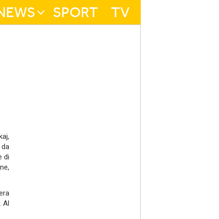
NEWS
SPORT
TV
aj,
 da
e di
ne,
era
. Al