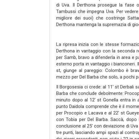
di Uva. Il Derthona prosegue la fase o
Tambussi che impegna Uva. Per vedere il
migliore dei suoi) che costringe Sat
Derthona mantenga la supremazia di gioco
La ripresa inizia con le stesse formazio
Derthona in vantaggio con la seconda re
per Samb, bravo a difenderla in area e 
esterno porta in vantaggio i bianconeri. 
st, giunge al pareggio: Colombo è brav
mezzo per Del Barba che solo, a pochi pass
Il Borgosesia ci crede: al 11' st Derbali
Barba che conclude debolmente: Procopio,
minuto dopo al 12' st Gonella entra in a
punto Daidola comprende che è il momen
per Procopio e Lacava e al 22' st Gueye 
con Tobia per Del Barba. Saccà, dopo l
conclusione al 25' con deviazione di Uva
tre punti, lasciando ampi spazi al contro