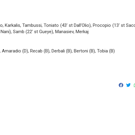
o, Karkalis, Tambussi, Toniato (43' st Dall'Olio), Procopio (13' st Sac
t Nani), Samb (22' st Gueye), Manasiev, Merkaj
, Amaradio (D), Recab (B), Derbali (B), Bertoni (B), Tobia (B)