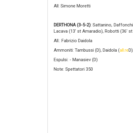
All: Simone Moretti
DERTHONA (3-5-2)
: Sattanino, Daffonchi
Lacava (13' st Amaradio), Robotti (36' s
All.: Fabrizio Daidola
Ammoniti: Tambussi (D), Daidola (
all.re
D)
Espulsi: - Manasiev (D)
Note: Spettatori 350