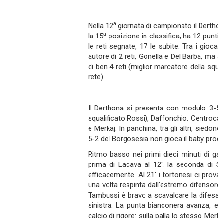
a
Nella 12
giornata di campionato il Dert
a
la 15
posizione in classifica, ha 12 punti 
le reti segnate, 17 le subite. Tra i gio
autore di 2 reti, Gonella e Del Barba, ma
di ben 4 reti (miglior marcatore della sq
rete).
Il Derthona si presenta con modulo 3-5
squalificato Rossi), Daffonchio. Centro
e Merkaj. In panchina, tra gli altri, sied
5-2 del Borgosesia non gioca il baby pr
Ritmo basso nei primi dieci minuti di g
prima di Lacava al 12', la seconda di
efficacemente. Al 21' i tortonesi ci pro
una volta respinta dall'estremo difensore
Tambussi è bravo a scavalcare la difesa
sinistra. La punta bianconera avanza, en
calcio di rigore: sulla palla lo stesso Mer