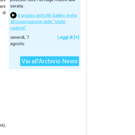
iev
serata.
are
 di
Il gruppo astrofili Galileo invita
all'osservazione delle "stelle
cadenti"
venerdì, 7
Leggi di [+]
agosto
Vai all'Archivio News
a),