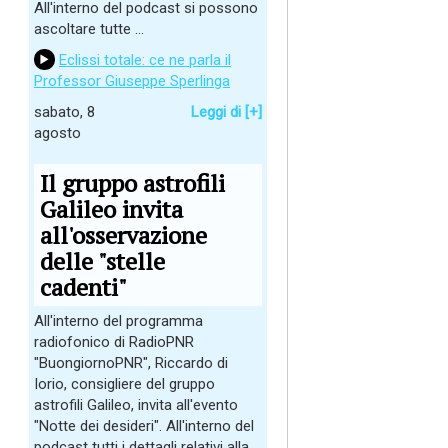
All'interno del podcast si possono
ascoltare tutte ...
Eclissi totale: ce ne parla il
Professor Giuseppe Sperlinga
sabato, 8
Leggi di [+]
agosto
Il gruppo astrofili
Galileo invita
all'osservazione
delle "stelle
cadenti"
All'interno del programma
radiofonico di RadioPNR
"BuongiornoPNR", Riccardo di
Iorio, consigliere del gruppo
astrofili Galileo, invita all'evento
"Notte dei desideri". All'interno del
podcast tutti i dettagli relativi alla