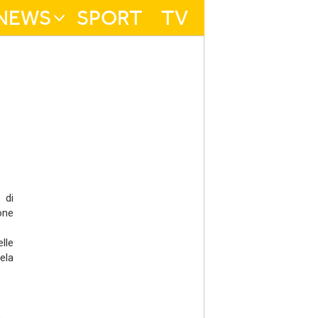
NEWS
SPORT
TV
 di
one
lle
ela