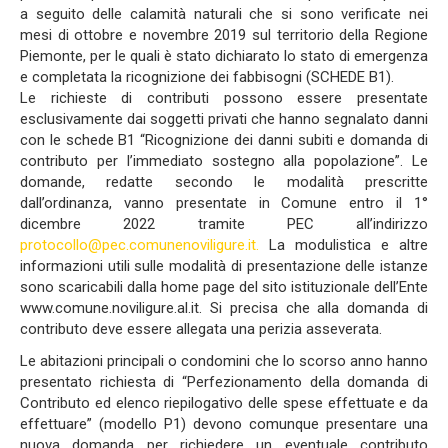
a seguito delle calamità naturali che si sono verificate nei
mesi di ottobre e novembre 2019 sul territorio della Regione
Piemonte, per le quali è stato dichiarato lo stato di emergenza
e completata la ricognizione dei fabbisogni (SCHEDE B1).
Le richieste di contributi possono essere presentate
esclusivamente dai soggetti privati che hanno segnalato danni
con le schede B1 “Ricognizione dei danni subiti e domanda di
contributo per l’immediato sostegno alla popolazione”. Le
domande, redatte secondo le modalità prescritte
dall’ordinanza, vanno presentate in Comune entro il 1°
dicembre 2022 tramite PEC all’indirizzo
protocollo@pec.comunenoviligure.it.
La modulistica e altre
informazioni utili sulle modalità di presentazione delle istanze
sono scaricabili dalla home page del sito istituzionale dell’Ente
www.comune.noviligure.al.it. Si precisa che alla domanda di
contributo deve essere allegata una perizia asseverata.
Le abitazioni principali o condomini che lo scorso anno hanno
presentato richiesta di “Perfezionamento della domanda di
Contributo ed elenco riepilogativo delle spese effettuate e da
effettuare” (modello P1) devono comunque presentare una
nuova domanda per richiedere un eventuale contributo