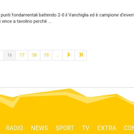
e punti fondamentali battendo 2-0 il Vanchiglia ed è campione d'inver
 vince a tavolino perchè ...
16
17
18
19
...
RADIO
NEWS
SPORT
TV
EXTRA
CO