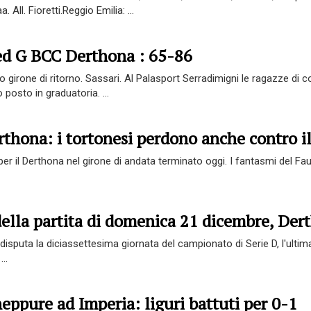
 All. Fioretti.Reggio Emilia: ...
ed G BCC Derthona : 65-86
girone di ritorno. Sassari. Al Palasport Serradimigni le ragazze di
 posto in graduatoria. ...
erthona: i tortonesi perdono anche contro i
 per il Derthona nel girone di andata terminato oggi. I fantasmi del 
della partita di domenica 21 dicembre, Der
isputa la diciassettesima giornata del campionato di Serie D, l'ultima 
..
eppure ad Imperia: liguri battuti per 0-1