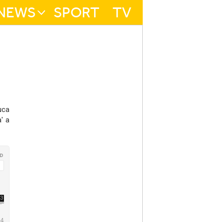
NEWS
SPORT
TV
uca
' a