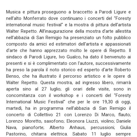
Musica e pittura proseguono a braccetto a Parodi Ligure e
nell’alto Monferrato dove continuano i concerti del "Foresty
international music festival" e la mostra di pittura dell’artista
Walter Repetto. All’inaugurazione della mostra d’arte allestita
nell’abbazia di San Remigio ha presenziato un folto pubblico
composto da amici ed estimatori dell'artista e appassionati
d'arte che hanno apprezzato molto le opere di Repetto. Il
sindaco di Parodi Ligure, Ivo Gualco, ha dato il benvenuto ai
presenti e si è complimentato con l'autore, successivamente
ha preso la parola il noto storico ed esperto d'arte Roberto
Benso, che ha illustrato il percorso artistico e le opere di
Walter Repetto. Questa mostra, ad ingresso libero, rimarrà
aperta sino al 27 luglio; gli orari delle visite, sono in
concomitanza con il workshop e i concerti del "Foresty
International Music Festival" che per le ore 19,30 di oggi,
martedì, ha in programma nell’abbazia di San Remigio il
concerto di Collettivo 21 con Lorenzo Di Marco, flauto;
Lorenzo Moretto, saxofono; Eleonora Liuzzi, violino; Daniele
Nava, pianoforte; Alberto Anhaus, percussioni; Giulia
Pastorino, chitarra elettrica. Sabato 11 luglio sempre