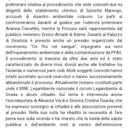
preliminare relativa al procedimento che vede coinvolti due ex
dirigenti dello stabilimento chimico di Spinetta Marengo,
accusati di disastro ambientale colposo. Le parti si
confronteranno davanti al giudice per l’udienza preliminare
Arianna Ciavattini, mentre la Procura sarà rappresentata dal
pubblico ministero Enrico Arnaldi di Balme. Davanti al Palazzo
di Giustizia è previsto anche un presidio organizzato dal
movimento “Ce l’ho nel sangue”, impegnato sui temi
dell’inquinamento ambientale e della contaminazione da PFAS.
Il procedimento si trascina da oltre due anni ed è stato
caratterizzato da diversi rinvii, dovuti anche alle trattative tra
l’azienda e numerose parti civili. Molti soggetti coinvolti hanno
infatti accettato accordi risarcitori e hanno successivamente
abbandonato il processo. Attualmente restano costituiti parte
civile il WWF, Legambiente nazionale, il circolo Legambiente di
Ovada e alcuni cittadini. Sul tema è intervenuta anche
l’eurodeputata di Alleanza Verdi e Sinistra Cristina Guarda, che
ha espresso sostegno ai cittadini e alle associazioni presenti
al presidio. Nella sua nota ha ribadito la necessità di fare
piena luce sulla vicenda e ha chiesto che la tutela della salute
pubblica e dell’ambiente resti al centro dell’attenzione