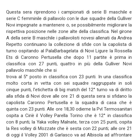
Questa sera riprendono i campionati di serie B maschile e
serie C femminile di pallavolo con le due squadre della Gulliver
Novi impegnate a mantenere o, se possibilmente migliorare la
rispettiva posizione nelle zone alte della classifica. Nel girone
A della serie B maschile i pallavolisti novesi allenati da Andrea
Repetto continuano la collezione di sfide con la capolista di
turno ospitando al PalaBarbagelata di Novi Ligure la Rossella
Ets di Caronno Pertusella che dopo 11 partite è prima in
classifica con 27 punti, quattro in più della Gulliver Novi
pallavolo maschile che si
trova al 5° posto in classifica con 23 punti. In una classifica
molto corta in vetta con sei squadre raggruppate in soli
cinque punti, l’etichetta di big match del 12° turno va di diritto
alla sfida di Novi dove alle ore 21 di questa sera si sfidano la
capolista Caronno Pertusella e la squadra di casa che è
quinta con 23 punti. Alle ore 18,30 odierne la Pvl Termosanitari
ospita a Ciriè il Volley Parella Torino che è 12° in classifica
con 8 punti; la Yaka volley Malnate, terza con 25 punti, ospita
la Res volley di Mozzate che è sesta con 22 punti; alle ore 21
di oggi il Volley 2001 di Garlasco va ad Albisola ad affrontare