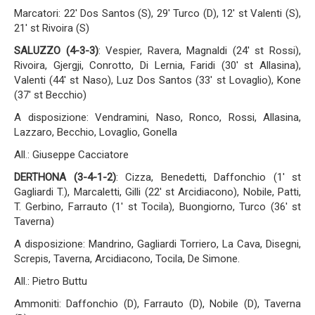
Marcatori: 22' Dos Santos (S), 29' Turco (D), 12' st Valenti (S),
21' st Rivoira (S)
SALUZZO (4-3-3
)
: Vespier, Ravera, Magnaldi (24' st Rossi),
Rivoira, Gjergji, Conrotto, Di Lernia, Faridi (30' st Allasina),
Valenti (44' st Naso), Luz Dos Santos (33' st Lovaglio), Kone
(37' st Becchio)
A disposizione: Vendramini, Naso, Ronco, Rossi, Allasina,
Lazzaro, Becchio, Lovaglio, Gonella
All.: Giuseppe Cacciatore
DERTHONA (
3-4-1-2
)
: Cizza, Benedetti, Daffonchio (1' st
Gagliardi T.), Marcaletti, Gilli (22' st Arcidiacono), Nobile, Patti,
T. Gerbino, Farrauto (1' st Tocila), Buongiorno, Turco (36' st
Taverna)
A disposizione: Mandrino, Gagliardi Torriero, La Cava, Disegni,
Screpis, Taverna, Arcidiacono, Tocila, De Simone.
All.: Pietro Buttu
Ammoniti: Daffonchio (D), Farrauto (D), Nobile (D), Taverna