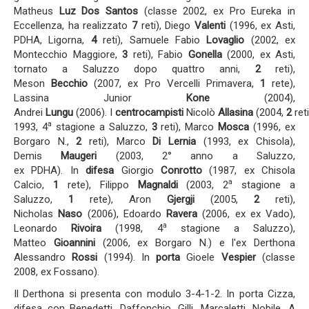
Matheus
Luz
Dos Santos
(classe 2002, ex Pro Eureka in
Eccellenza, ha realizzato
7
reti), Diego
Valenti
(1996, ex Asti,
PDHA, Ligorna,
4
reti), Samuele Fabio
Lovaglio
(2002, ex
Montecchio Maggiore,
3
reti), Fabio
Gonella
(2000, ex Asti,
tornato a Saluzzo dopo quattro anni,
2
reti),
Meson
Becchio
(2007, ex Pro Vercelli Primavera,
1
rete),
Lassina Junior
Kone
(2004),
Andrei
Lungu
(2006). I
centrocampisti
Nicolò
Allasina
(2004,
2
ret
a
1993, 4
stagione a Saluzzo,
3
reti), Marco
Mosca
(1996, ex
Borgaro N.,
2
reti), Marco
Di Lernia
(1993, ex Chisola),
Demis
Maugeri
(2003, 2° anno a Saluzzo,
ex PDHA). In
difesa
Giorgio
Conrotto
(1987, ex Chisola
a
Calcio,
1
rete), Filippo
Magnaldi
(2003, 2
stagione a
Saluzzo,
1
rete), Aron
Gjergji
(2005,
2
reti),
Nicholas
Naso
(2006), Edoardo
Ravera
(2006, ex ex Vado),
a
Leonardo
Rivoira
(1998, 4
stagione a Saluzzo),
Matteo
Gioannini
(2006, ex Borgaro N.) e l'ex Derthona
Alessandro
Rossi
(1994). In
porta
Gioele
Vespier
(classe
2008, ex Fossano).
Il Derthona si presenta con modulo 3-4-1-2. In porta Cizza,
difesa con Benedetti, Daffonchio, Gilli, Marcaletti, Nobile. A