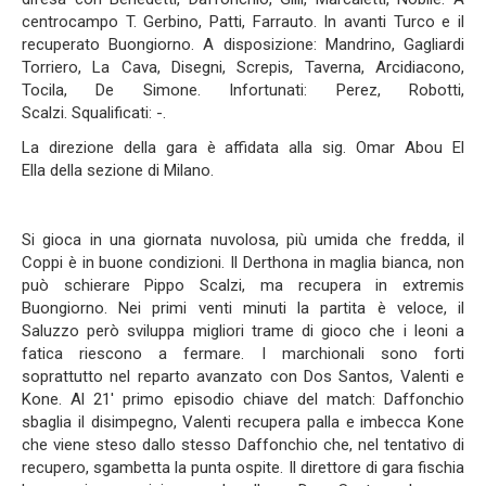
centrocampo T. Gerbino, Patti, Farrauto. In avanti Turco e il
recuperato Buongiorno. A disposizione: Mandrino, Gagliardi
Torriero, La Cava, Disegni, Screpis, Taverna, Arcidiacono,
Tocila, De Simone. Infortunati: Perez, Robotti,
Scalzi. Squalificati: -.
La direzione della gara è affidata alla sig. Omar Abou El
Ella della sezione di Milano.
Si gioca in una giornata nuvolosa, più umida che fredda, il
Coppi è in buone condizioni. Il Derthona in maglia bianca, non
può schierare Pippo Scalzi, ma recupera in extremis
Buongiorno. Nei primi venti minuti la partita è veloce, il
Saluzzo però sviluppa migliori trame di gioco che i leoni a
fatica riescono a fermare. I marchionali sono forti
soprattutto nel reparto avanzato con Dos Santos, Valenti e
Kone. Al 21' primo episodio chiave del match: Daffonchio
sbaglia il disimpegno, Valenti recupera palla e imbecca Kone
che viene steso dallo stesso Daffonchio che, nel tentativo di
recupero, sgambetta la punta ospite. Il direttore di gara fischia