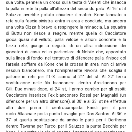
sua volta, pennella un cross sulla testa di Valenti che insacca
la palla in rete la palla all'altezza del secondo palo. Al 16' st il
Saluzzo avrebbe potuto chiudere il match: Kone lanciato a
rete sulla fascia sinistra, entra in area e conclude, ma ancora
una volta Cizza è bravo a respingere la minaccia. La squadra
di Buttu non riesce a reagire, mentre quella di Cacciatore
gioca quasi sul velluto, palla veloce e azioni concrete e la
terza rete, giunge a seguito di un altra indecisione dei
giocatori di casa ed in particolare di Nobile che, appostato
sulla linea di fondo, nel tentativo di difendere palla, finisce col
farsela soffiare da Kone che la crossa in area, non ci arriva
nessun bianconero, ma l'onnipresente Rivoira che scaglia il
pallone in rete per l'1-3: siamo al 21' del st. Al 22' terza
sostituzione nelle fila bianconere: dentro Arcidiacono per
Gilli. Due minuti dopo, al 24' st, il primo cambio per gli ospiti:
Cacciatore inserisce l'ex bianconero Rossi per Magnaldi (un
difensore per un altro difensore), al 30' e al 33' st ne effettua
altri due: prima il centrocampista Faridi per il pari
ruolo Allasina e poi la punta Lovaglio per Dos Santos. Al 36' e
37' st quarta sostituzione da ambo le parti: per il Derthona
dentro Taverna per Turco, per il Saluzzo la punta Becchio per