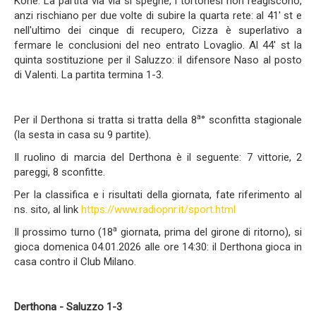
Kone. La partita via via si spegne, i tortonesi non reagiscono,
anzi rischiano per due volte di subire la quarta rete: al 41' st e
nell'ultimo dei cinque di recupero, Cizza è superlativo a
fermare le conclusioni del neo entrato Lovaglio. Al 44' st la
quinta sostituzione per il Saluzzo: il difensore Naso al posto
di Valenti. La partita termina 1-3.
a
Per il Derthona si tratta si tratta della 8
° sconfitta stagionale
(la sesta in casa su 9 partite).
Il ruolino di marcia del Derthona è il seguente: 7 vittorie, 2
pareggi, 8 sconfitte.
Per la classifica e i risultati della giornata, fate riferimento al
ns. sito, al link
https://www.radiopnr.it/sport.html
a
Il prossimo turno (18
giornata, prima del girone di ritorno), si
gioca domenica 04.01.2026 alle ore 14:30: il Derthona gioca in
casa contro il Club Milano.
Derthona - Saluzzo 1-3