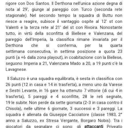
rigore con Dos Santos. Il Derthona nell'unica azione degna di
nota al 29', giunge al pareggio con Turco (seconda rete
stagionale). Nel secondo tempo la squadra di Buttu non
riesce a reagire, subisce il vantaggio ospite al 12' st con
Valenti e la terza rete al 21' del st con Rivoira. Nonostante
tutto, in virtù della sconfitta di Biellese e Valenzana, del
pareggio dell'Imperia, la classifica rimane invariata per il
Derthona che si conferma, per la quarta
settimana consecutiva, in settima posizione a quota 23
punti (a +6 dalla zona playout), in coabitazione con la Biellese,
seguono Imperia a 21, Valenzana Mado a 20, a 19 punti c'è la
Lavagnese.
Il Saluzzo è una squadra equilibrata, è sesta in classifica con
26 punti (12 in casa e 14 in trasferta), a meno uno da Varese
e Sestri Levante, in 16 gare ha ottenuto 7 vittorie (di cui 4 in
trasferta), 5 pareggi e 4 sconfitte, 28 le reti segnate,
19 le subite. Non perde da sette giornata (2-3 in casa contro il
Chisola), nelle ultime 6 giornate, 3 successi e 3 pareggi. La
squadra è allenata da Giuseppe Cacciatore (classe 1983, 2°
anno a Saluzzo, ex Stresa Vergante, Borgaro Nobis). Tra i
giocatori da segnalare ci sono: gli
attaccanti
Priveato