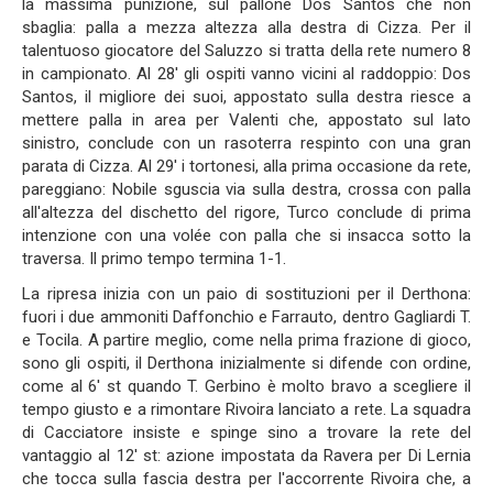
la massima punizione, sul pallone Dos Santos che non
sbaglia: palla a mezza altezza alla destra di Cizza. Per il
talentuoso giocatore del Saluzzo si tratta della rete numero 8
in campionato. Al 28' gli ospiti vanno vicini al raddoppio: Dos
Santos, il migliore dei suoi, appostato sulla destra riesce a
mettere palla in area per Valenti che, appostato sul lato
sinistro, conclude con un rasoterra respinto con una gran
parata di Cizza. Al 29' i tortonesi, alla prima occasione da rete,
pareggiano: Nobile sguscia via sulla destra, crossa con palla
all'altezza del dischetto del rigore, Turco conclude di prima
intenzione con una volée con palla che si insacca sotto la
traversa. Il primo tempo termina 1-1.
La ripresa inizia con un paio di sostituzioni per il Derthona:
fuori i due ammoniti Daffonchio e Farrauto, dentro Gagliardi T.
e Tocila. A partire meglio, come nella prima frazione di gioco,
sono gli ospiti, il Derthona inizialmente si difende con ordine,
come al 6' st quando T. Gerbino è molto bravo a scegliere il
tempo giusto e a rimontare Rivoira lanciato a rete. La squadra
di Cacciatore insiste e spinge sino a trovare la rete del
vantaggio al 12' st: azione impostata da Ravera per Di Lernia
che tocca sulla fascia destra per l'accorrente Rivoira che, a