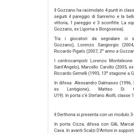
Il Gozzano ha racimolato 4 punti in class
seguiti il pareggio di Sanremo e la bell
vittoria, 1 pareggio e 3 sconfitte. La
Gozzano, ex Ligorna e Borgosesia).
Tra i giocatori da segnalare ci 
Gozzano), Lorenzo Sangiorgio (2004, 
Riccardo Pigato (2007, 2° anno a Gozzano
I centrocampisti: Lorenzo Monteleone 
Sant'Angelo), Marcello Carollo (2005, e
a
Riccardo Gemelli (1993, 13
stagione a G
In difesa Alessandro Dalmasso (1996, 
ex Lentigione), Matteo Di 
U19). In porta c'è Stefano Aiolfi, class
Il Derthona si presenta con un modulo 3
In porta Cizza, difesa con Gilli, Marc
Cava. In avanti Scalzi D'Antoni in suppo