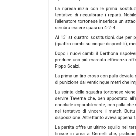
La ripresa inizia con le prima sostitu
tentativo di riequilibrare i reparti. No
l'allenatore tortonese inserisce un atta
sembra essere quasi un 4-2-4.
Al 13' st quattro sostituzioni, due per
(quattro cambi su cinque disponibili), 
Dopo i nuovi cambi il Derthona rispolver
produce una più marcata efficienza offen
Pippo Scalzi.
La prima un tiro cross con palla deviata 
di punizione dai venticinque metri che im
La spinta della squadra tortonese viene
servire Taverna che, ben appostato all'al
conclude imparabilmente, con palla che si 
nel tentativo di vincere il match, But
disposizione. Altrettanto aveva appena 
La partita offre un ultimo squillo nel ter
finisce in area a Gemelli che, pratic