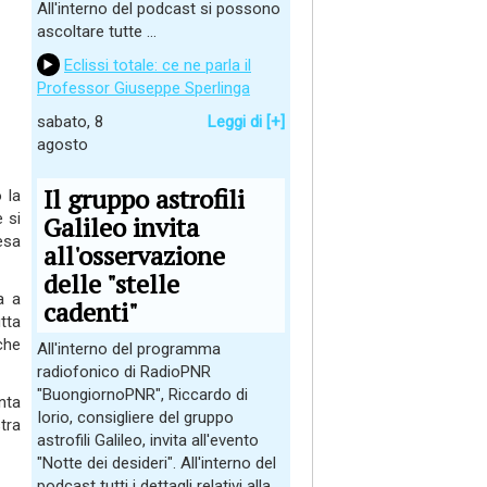
All'interno del podcast si possono
ascoltare tutte ...
Eclissi totale: ce ne parla il
Professor Giuseppe Sperlinga
sabato, 8
Leggi di [+]
agosto
Il gruppo astrofili
 la
e si
Galileo invita
esa
all'osservazione
delle "stelle
a a
cadenti"
tta
che
All'interno del programma
radiofonico di RadioPNR
"BuongiornoPNR", Riccardo di
nta
Iorio, consigliere del gruppo
tra
astrofili Galileo, invita all'evento
"Notte dei desideri". All'interno del
podcast tutti i dettagli relativi alla