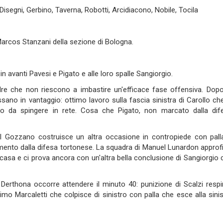
Disegni, Gerbino, Taverna, Robotti, Arcidiacono, Nobile, Tocila
g. Marcos Stanzani della sezione di Bologna.
n avanti Pavesi e Pigato e alle loro spalle Sangiorgio.
dre che non riescono a imbastire un'efficace fase offensiva. Dopo
assano in vantaggio: ottimo lavoro sulla fascia sinistra di Carollo ch
olo da spingere in rete. Cosa che Pigato, non marcato dalla dif
 il Gozzano costruisce un altra occasione in contropiede con pall
momento dalla difesa tortonese. La squadra di Manuel Lunardon approfi
i casa e ci prova ancora con un'altra bella conclusione di Sangiorgio 
Derthona occorre attendere il minuto 40: punizione di Scalzi respi
primo Marcaletti che colpisce di sinistro con palla che esce alla sinis