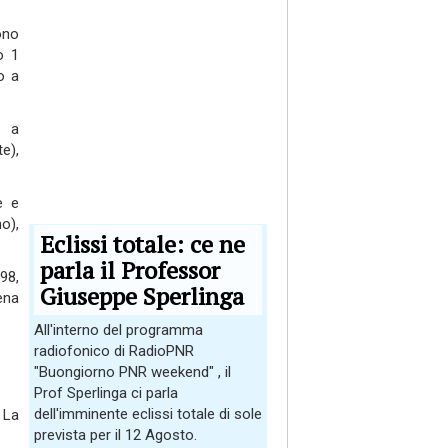
ono
o 1
o a
o a
e),
e e
o),
Eclissi totale: ce ne
parla il Professor
98,
Giuseppe Sperlinga
na
All'interno del programma
radiofonico di RadioPNR
"Buongiorno PNR weekend" , il
Prof Sperlinga ci parla
dell'imminente eclissi totale di sole
 La
prevista per il 12 Agosto.