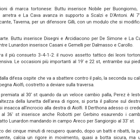
zioni di marca tortonese: Buttu inserisce Nobile per Buongiorno, 
bile arretra e La Cava avanza in supporto a Scalzi e D'Antoni. Al 7'
ccante, Taverna, per un difensore Gilli, con un modulo che si modific
 parte. Buttu inserisce Disegni e Arcidiacono per De Simone e La C
mentre Lunardon inserisce Casani e Gemelli per Dalmasso e Carollo.
a il più consueto 3-4-1-2: il nuovo assetto tattico dei leoni torton
siva. Le occasioni più importanti al 19' e 22 st, entrambe sui piedi
dalla difesa ospite che va a sbattere contro il palo, la seconda su cal
pegna Aiolfi, costretto a deviare sulla traversa.
 premiata al 30' st quando da un veloce cambio palla, Perez è lest
tezza della lunetta dell'area di rigore, si porta il pallone sul destr
insacca all'incrocio alla destra di Aiolfi. Il Derthona adesso ci cred
tu al 36' st inserisce anche Robotti per Gerbino esaurendo i camb
fatto Lunardon mandando in campo Areco per Sangiorgio al 33' st.
zo dei cinque minuti di recupero quando, dopo un batti e ribatti, la p
amente, calcia un rigore in movimento, quasi a botta sicura, ma 