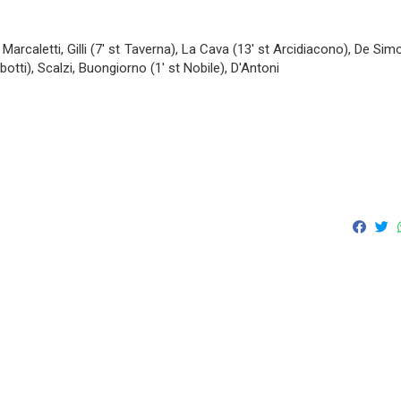
 Marcaletti, Gilli (7' st Taverna), La Cava (13' st Arcidiacono), De Si
botti), Scalzi, Buongiorno (1' st Nobile), D'Antoni