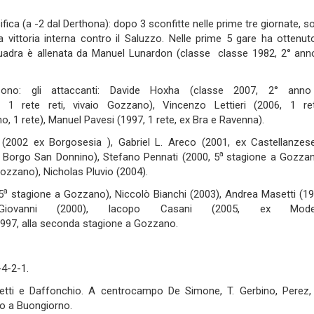
ifica (a -2 dal Derthona): dopo 3 sconfitte nelle prime tre giornate, s
a vittoria interna contro il Saluzzo. Nelle prime 5 gare ha ottenut
 squadra è allenata da Manuel Lunardon (classe classe 1982, 2° ann
sono: gli attaccanti: Davide Hoxha (classe 2007, 2° ann
1 rete reti, vivaio Gozzano), Vincenzo Lettieri (2006, 1 ret
, 1 rete), Manuel Pavesi (1997, 1 rete, ex Bra e Ravenna).
(2002 ex Borgosesia ), Gabriel L. Areco (2001, ex Castellanzes
a
x Borgo San Donnino), Stefano Pennati (2000, 5
stagione a Gozzan
ozzano), Nicholas Pluvio (2004).
a
5
stagione a Gozzano), Niccolò Bianchi (2003), Andrea Masetti (19
Giovanni (2000), Iacopo Casani (2005, ex Mode
e 1997, alla seconda stagione a Gozzano.
-4-2-1.
aletti e Daffonchio. A centrocampo De Simone, T. Gerbino, Perez,
rto a Buongiorno.