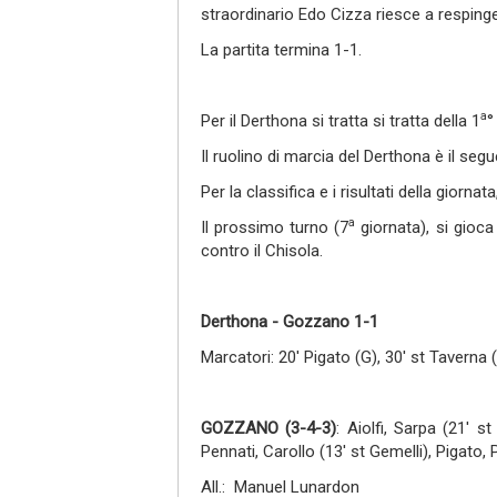
straordinario Edo Cizza riesce a respinge
La partita termina 1-1.
a
Per il Derthona si tratta si tratta della 1
°
Il ruolino di marcia del Derthona è il segu
Per la classifica e i risultati della giornata
a
Il prossimo turno (7
giornata), si gioc
contro il Chisola.
Derthona - Gozzano 1-1
Marcatori: 20' Pigato (G), 30' st Taverna 
GOZZANO (3-4-3
)
: Aiolfi, Sarpa (21' 
Pennati, Carollo (13' st Gemelli), Pigato,
All.: Manuel Lunardon