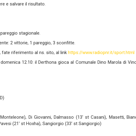
re e salvare il risultato.
 pareggio stagionale.
ente: 2 vittorie, 1 pareggio, 3 sconfitte.
, fate riferimento al ns. sito, al link
https://www.radiopnr.it/sport.html
a domenica 12.10: il Derthona gioca al Comunale Dino Marola di Vin
(D)
st Monteleone), Di Giovanni, Dalmasso (13' st Casani), Masetti, Bianc
 Pavesi (21' st Hoxha), Sangiorgio (33' st Sangiorgio)