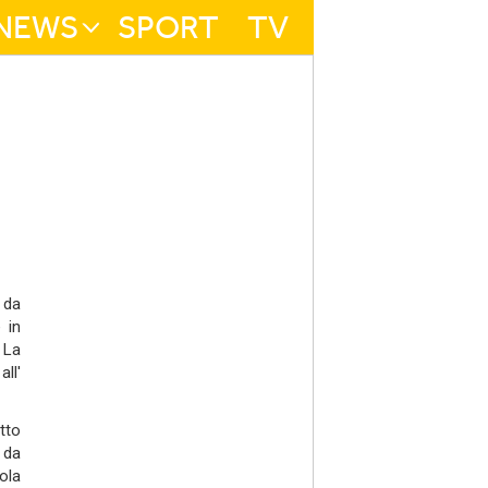
NEWS
SPORT
TV
: da
 in
 La
ll'
tto
 da
rola