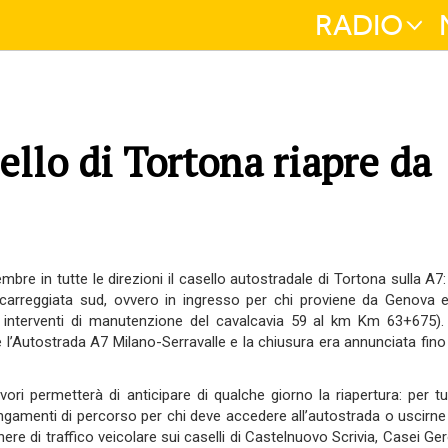
RADIO
sello di Tortona riapre da
mbre in tutte le direzioni il casello autostradale di Tortona sulla A7
la carreggiata sud, ovvero in ingresso per chi proviene da Genova e
i interventi di manutenzione del cavalcavia 59 al km Km 63+675).
 l’Autostrada A7 Milano-Serravalle e la chiusura era annunciata fino a
vori permetterà di anticipare di qualche giorno la riapertura: per tu
lungamenti di percorso per chi deve accedere all’autostrada o uscirne
nere di traffico veicolare sui caselli di Castelnuovo Scrivia, Casei Ge