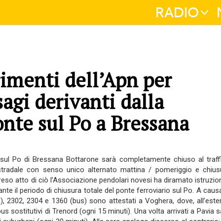
RADIO
rimenti dell’Apn per
sagi derivanti dalla
onte sul Po a Bressana
o sul Po di Bressana Bottarone sarà completamente chiuso al traff
o stradale con senso unico alternato mattina / pomeriggio e chius
eso atto di ciò l’Associazione pendolari novesi ha diramato istruzion
te il periodo di chiusura totale del ponte ferroviario sul Po. A causa
), 2302, 2304 e 1360 (bus) sono attestati a Voghera, dove, all’este
s sostitutivi di Trenord (ogni 15 minuti). Una volta arrivati a Pavia 