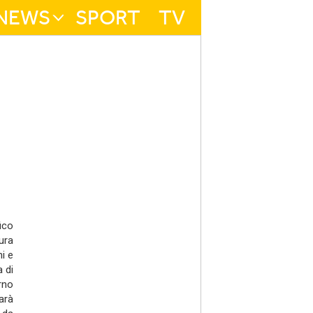
NEWS
SPORT
TV
ico
ura
i e
 di
rno
sarà