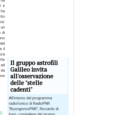
 da
5 e
 ha
nto
si:
 un
 di
ano
del
 il
nza
ette
Il gruppo astrofili
 ad
Galileo invita
 da
all'osservazione
one
delle "stelle
cadenti"
All'interno del programma
radiofonico di RadioPNR
"BuongiornoPNR", Riccardo di
Iorio, consigliere del gruppo