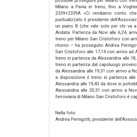
possibile proseguire per Milano con treni
Milano a Pavia in treno, fino a Voghe
2339+2339A «Ci rendiamo conto che 
puntualizzato il presidente dell’Associa
un piano B (che vale solo per chi va a
Andata: Partenza da Novi alle 6,24, arri
treno per Milano San Cristoforo con arriv
ritorno – ha proseguito Andrea Pernigott
San Cristoforo alle 17,14 con arrivo ad A
treno in partenza da Alessandria alle 18,
treno in partenza dal capoluogo provincia
da Alessandria alle 19,31 con arrivo a Nov
a disposizione il treno in partenza alle
Alessandria alle 19,43 da dove si potrebb
Alessandria alle 20,31 con arrivo a Novi
ferroviaria di Milano San Cristoforo è c
Nella foto:
Andrea Pernigotti, presidente dell’Associ