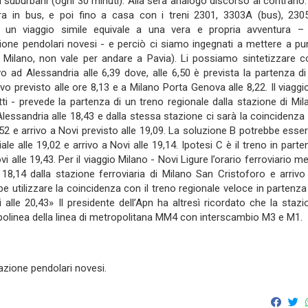
 suburbani (ogni 30 minuti). Alla sera analogo discorso al contrario:
ra in bus, e poi fino a casa con i treni 2301, 3303A (bus), 230
un viaggio simile equivale a una vera e propria avventura –
zione pendolari novesi - e perciò ci siamo ingegnati a mettere a pu
 Milano, non vale per andare a Pavia). Li possiamo sintetizzare co
vo ad Alessandria alle 6,39 dove, alle 6,50 è prevista la partenza di
o previsto alle ore 8,13 e a Milano Porta Genova alle 8,22. Il viaggio
i - prevede la partenza di un treno regionale dalla stazione di Mil
lessandria alle 18,43 e dalla stessa stazione ci sarà la coincidenza 
52 e arrivo a Novi previsto alle 19,09. La soluzione B potrebbe essere
le alle 19,02 e arrivo a Novi alle 19,14. Ipotesi C è il treno in parte
i alle 19,43. Per il viaggio Milano - Novi Ligure l’orario ferroviario m
 18,14 dalla stazione ferroviaria di Milano San Cristoforo e arrivo
e utilizzare la coincidenza con il treno regionale veloce in partenza
 alle 20,43» Il presidente dell’Apn ha altresì ricordato che la stazi
apolinea della linea di metropolitana MM4 con interscambio M3 e M1.
azione pendolari novesi.