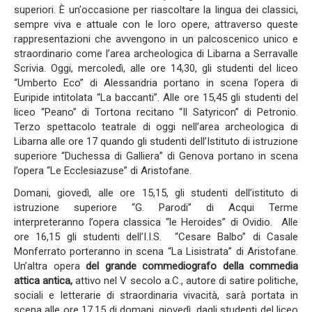
superiori. È un'occasione per riascoltare la lingua dei classici,
sempre viva e attuale con le loro opere, attraverso queste
rappresentazioni che avvengono in un palcoscenico unico e
straordinario come l’area archeologica di Libarna a Serravalle
Scrivia. Oggi, mercoledì, alle ore 14,30, gli studenti del liceo
“Umberto Eco” di Alessandria portano in scena l’opera di
Euripide intitolata “La baccanti”. Alle ore 15,45 gli studenti del
liceo “Peano” di Tortona recitano “Il Satyricon” di Petronio.
Terzo spettacolo teatrale di oggi nell’area archeologica di
Libarna alle ore 17 quando gli studenti dell’Istituto di istruzione
superiore “Duchessa di Galliera” di Genova portano in scena
l’opera “Le Ecclesiazuse” di Aristofane.
Domani, giovedì, alle ore 15,15, gli studenti dell’istituto di
istruzione superiore “G. Parodi” di Acqui Terme
interpreteranno l’opera classica “le Heroides” di Ovidio. Alle
ore 16,15 gli studenti dell’I.I.S. “Cesare Balbo” di Casale
Monferrato porteranno in scena “La Lisistrata” di Aristofane.
Un’altra opera
del grande commediografo della commedia
attica antica
,
attivo nel V secolo a.C., autore di satire politiche,
sociali e letterarie di straordinaria vivacità, sarà portata in
scena alle ore 17,15 di domani, giovedì, dagli studenti del liceo