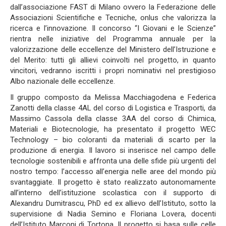
dall’associazione FAST di Milano ovvero la Federazione delle
Associazioni Scientifiche e Tecniche, onlus che valorizza la
ricerca e l’innovazione. Il concorso “I Giovani e le Scienze”
rientra nelle iniziative del Programma annuale per la
valorizzazione delle eccellenze del Ministero dell’Istruzione e
del Merito: tutti gli allievi coinvolti nel progetto, in quanto
vincitori, vedranno iscritti i propri nominativi nel prestigioso
Albo nazionale delle eccellenze.
Il gruppo composto da Melissa Macchiagodena e Federica
Zanotti della classe 4AL del corso di Logistica e Trasporti, da
Massimo Cassola della classe 3AA del corso di Chimica,
Materiali e Biotecnologie, ha presentato il progetto WEC
Technology – bio coloranti da materiali di scarto per la
produzione di energia. Il lavoro si inserisce nel campo delle
tecnologie sostenibili e affronta una delle sfide più urgenti del
nostro tempo: l’accesso all’energia nelle aree del mondo più
svantaggiate. Il progetto è stato realizzato autonomamente
all’interno dell’istituzione scolastica con il supporto di
Alexandru Dumitrascu, PhD ed ex allievo dell’Istituto, sotto la
supervisione di Nadia Semino e Floriana Lovera, docenti
dell’Istituto Marconi di Tortona. Il progetto si basa sulle celle