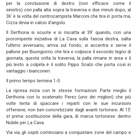
per la conclusione di destro (non efficace come il
sinistro) con palla alta sopra la traversa e due minuti dopo, al
36' è la volta del centrocampista Marconi che tira in porta ma,
Cizza devia in calcio d'angolo.
Il Derthona si scuote e si riscatta al 39' quando, con una
prorompente iniziativa di La Cava sulla fascia destra, salta
l'ultimo avversario, arriva sul fondo, si accentra e serve il
pallone per Buongiorno che tira e colpisce il secondo legno di
giornata, questa volta la traversa, la palla rimane in area e il
più lesto a colpirla è il solito Pippo Scalzi che porta così in
vantaggio i bianconeri.
Il primo tempo termina 1-0
La ripresa inizia con le stesse formazioni. Parte meglio il
Derthona con lo scatenato Perez (uno dei migliori) che più
volte tenta di spaccare i reparti con le sue incursioni
offensive, non ben concretizzate dagli avanti tortonesi. Al 15'
st prima sostituzione della gara, di marca tortonese: dentro
Nobile per La Cava.
Via via, gli ospiti cominciano a conquistare zone del campo e