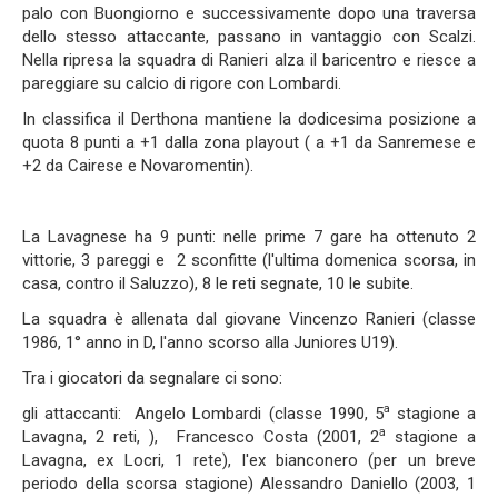
palo con Buongiorno e successivamente dopo una traversa
dello stesso attaccante, passano in vantaggio con Scalzi.
Nella ripresa la squadra di Ranieri alza il baricentro e riesce a
pareggiare su calcio di rigore con Lombardi.
In classifica il Derthona mantiene la dodicesima posizione a
quota 8 punti a +1 dalla zona playout ( a +1 da Sanremese e
+2 da Cairese e Novaromentin).
La Lavagnese ha 9 punti: nelle prime 7 gare ha ottenuto 2
vittorie, 3 pareggi e 2 sconfitte (l'ultima domenica scorsa, in
casa, contro il Saluzzo), 8 le reti segnate, 10 le subite.
La squadra è allenata dal giovane Vincenzo Ranieri (classe
1986, 1° anno in D, l'anno scorso alla Juniores U19).
Tra i giocatori da segnalare ci sono:
a
gli attaccanti: Angelo Lombardi (classe 1990, 5
stagione a
a
Lavagna, 2 reti, ), Francesco Costa (2001, 2
stagione a
Lavagna, ex Locri, 1 rete), l'ex bianconero (per un breve
periodo della scorsa stagione) Alessandro Daniello (2003, 1