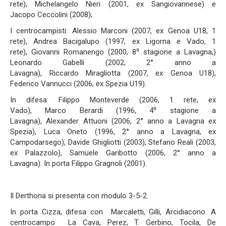
rete), Michelangelo Nieri (2001, ex Sangiovannese) e
Jacopo Ceccolini (2008);
I centrocampisti: Alessio Marconi (2007, ex Genoa U18, 1
rete), Andrea Bacigalupo (1997, ex Ligorna e Vado, 1
a
rete), Giovanni Romanengo (2000, 8
stagione a Lavagna,)
Leonardo Gabelli (2002, 2° anno a
Lavagna), Riccardo Miragliotta (2007, ex Genoa U18),
Federico Vannucci (2006, ex Spezia U19).
In difesa: Filippo Monteverde (2006, 1 rete, ex
a
Vado), Marco Berardi (1996, 4
stagione a
Lavagna), Alexander Attuoni (2006, 2° anno a Lavagna ex
Spezia), Luca Oneto (1996, 2° anno a Lavagna, ex
Campodarsego), Davide Ghigliotti (2003), Stefano Reali (2003,
ex Palazzolo), Samuele Garibotto (2006, 2° anno a
Lavagna). In porta Filippo Gragnoli (2001).
Il Derthona si presenta con modulo 3-5-2.
In porta Cizza, difesa con Marcaletti, Gilli, Arcidiacono. A
centrocampo La Cava, Perez, T. Gerbino, Tocila, De