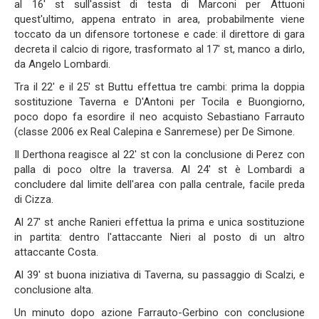
al 16' st sull'assist di testa di Marconi per Attuoni
quest'ultimo, appena entrato in area, probabilmente viene
toccato da un difensore tortonese e cade: il direttore di gara
decreta il calcio di rigore, trasformato al 17' st, manco a dirlo,
da Angelo Lombardi.
Tra il 22' e il 25' st Buttu effettua tre cambi: prima la doppia
sostituzione Taverna e D'Antoni per Tocila e Buongiorno,
poco dopo fa esordire il neo acquisto Sebastiano Farrauto
(classe 2006 ex Real Calepina e Sanremese) per De Simone.
Il Derthona reagisce al 22' st con la conclusione di Perez con
palla di poco oltre la traversa. Al 24' st è Lombardi a
concludere dal limite dell'area con palla centrale, facile preda
di Cizza.
Al 27' st anche Ranieri effettua la prima e unica sostituzione
in partita: dentro l'attaccante Nieri al posto di un altro
attaccante Costa.
Al 39' st buona iniziativa di Taverna, su passaggio di Scalzi, e
conclusione alta.
Un minuto dopo azione Farrauto-Gerbino con conclusione